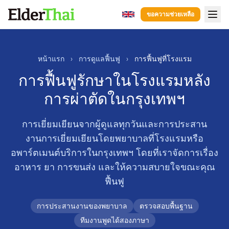
ขอความช่วยเหลือ
หน้าแรก
การนำผู้ป่วยไปส่งโรงพยาบาล.
หน้าแรก
›
การดูแลฟื้นฟู
›
การฟื้นฟูที่โรงแรม
บริการหลังจากการรักษาที่โรงพยาบาล.
การฟื้นฟูรักษาในโรงแรมหลัง
การดูแลผู้ป่วยโรคสมองเสื่อม
การผ่าตัดในกรุงเทพฯ
การดูแลผู้สูงอายุ
การเยี่ยมเยียนจากผู้ดูแลทุกวันและการประสาน
การดูแลฟื้นฟู
งานการเยี่ยมเยียนโดยพยาบาลที่โรงแรมหรือ
คู่มือ
อพาร์ตเมนต์บริการในกรุงเทพฯ โดยที่เราจัดการเรื่อง
ผู้ดูแล
อาหาร ยา การขนส่ง และให้ความสบายใจขณะคุณ
โรงพยาบาล
ฟื้นฟู
ขอความช่วยเหลือ
LINE
WhatsApp
การประสานงานของพยาบาล
ตรวจสอบพื้นฐาน
ทีมงานพูดได้สองภาษา
hello@elderthai.com
| +66628370302